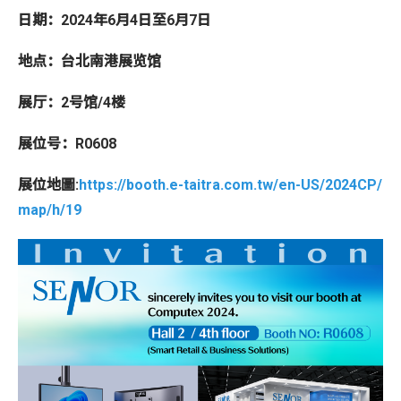
日期：
2024
年
6
月
4
日至
6
月
7
日
地点：台北南港展览馆
展厅：
2
号馆
/4
楼
展位号：
R0608
展位地圖
:
https://booth.e-taitra.com.tw/en-US/2024CP/
map/h/19