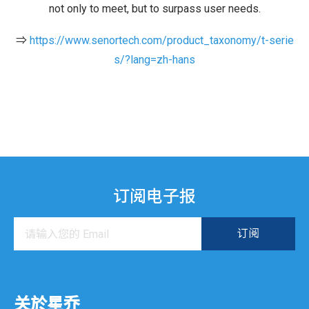
not only to meet, but to surpass user needs.
⇒
https://www.senortech.com/product_taxonomy/t-serie
s/?lang=zh-hans
订阅电子报
关於星乔