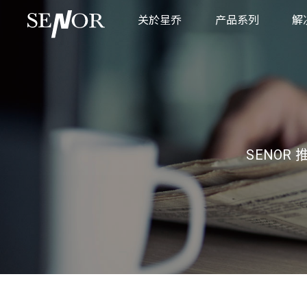
关於星乔
产品系列
解
品牌故事
POS 系統
商
全球服务据点
厨房显示系统
零
互动式资讯服务系
餐
不锈钢平板系统
工
SENOR
工業級触控显示器
医
工业主机
POS 专用周边设备
专用支架
制造执行系统
车载应用系统