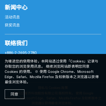
新闻中心
客户显示器
活动讯息
条码扫描器
获奖讯息
专用支架
联络我们
垂吊式支架
+886-2-2695-2780
多功能支架
marketing@senortech.com
为增进您的使用体验，本网站透过使用「Cookies」记录与
存取您的浏览使用讯息。 继续浏览网站即表明您同意
22150 台湾 新北市汐止区康宁街 165 号
壁挂式支架
Cookies 的使用。 ※ 使用 Google Chrome、Microsoft
Edge、Safari、Mozilla Firefox 及较新版本之浏览器以获得
最佳浏览体验。
制造执行系统
隐私与 Cookies 政策
© 2022 星乔科技股份有限公司 版权所有。 使用 Google
同意
Chrome、Microsoft Edge、Safari、Mozilla Firefox 及较新版本之
MES 系列
浏览器以获得最佳浏览体验。