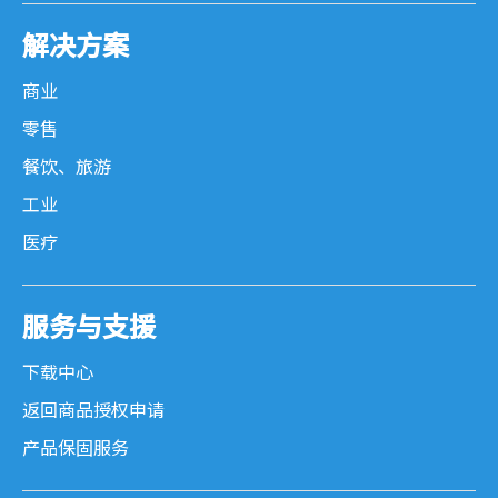
MOR 系列
解决方案
工业主机
商业
零售
SB-S 系列
餐饮、旅游
SB-G 系列
工业
医疗
POS 专用周边设备
服务与支援
钱箱
下载中心
撞击式印表机
返回商品授权申请
热感式印表机
产品保固服务
程控键盘