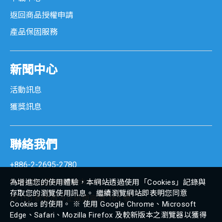
返回商品授權申請
產品保固服務
新聞中心
活動訊息
獲獎訊息
聯絡我們
+886-2-2695-2780
marketing@senortech.com
為增進您的使用體驗，本網站透過使用「Cookies」記錄與
存取您的瀏覽使用訊息。 繼續瀏覽網站即表明您同意
22150 新北市汐止區康寧街 165 號
Cookies 的使用。 ※ 使用 Google Chrome、Microsoft
Edge、Safari、Mozilla Firefox 及較新版本之瀏覽器以獲得