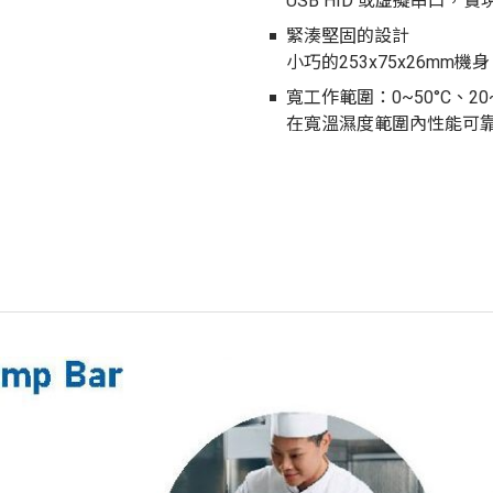
USB HID 或虛擬串口，
緊湊堅固的設計
小巧的253x75x26mm
寬工作範圍：0~50°C、20~
在寬溫濕度範圍內性能可