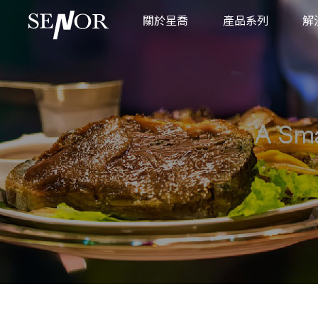
關於星喬
產品系列
解
品牌故事
POS 系統
商
全球服務據點
廚房顯示系統
零
互動式資訊服務系
餐
不鏽鋼平板系統
工
工業觸控顯示器
醫
工業主機
POS 專用週邊設備
專用支架
製造執行系統
車載應用系統