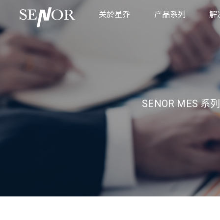
关於星乔
产品系列
解
品牌故事
POS 系統
商
全球服务据点
厨房显示系统
零
互动式资讯服务系
餐
不锈钢平板系统
工
SENOR ME
工業級触控显示器
医
工业主机
POS 专用周边设备
专用支架
制造执行系统
车载应用系统