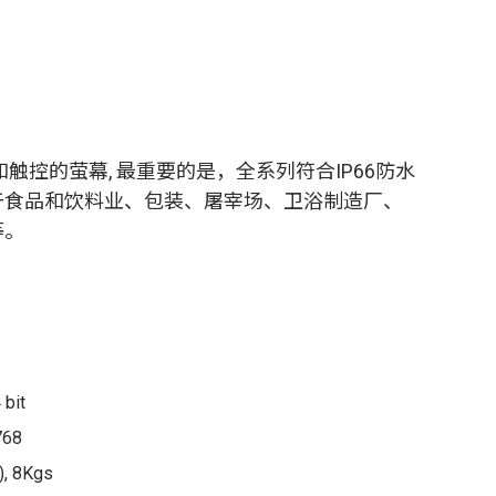
和触控的萤幕, 最重要的是，全系列符合IP66防水
于食品和饮料业、包装、屠宰场、卫浴制造厂、
等。
 bit
768
), 8Kgs