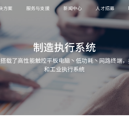
决方案
服务与支援
新闻中心
人才招募
业
下载中心
售
返回商品授权申请
制造执行系统
统
饮、旅游
产品保固服务
业
S 系列搭载了高性能触控平板电脑丶低功耗丶网路终端
疗
和工业执行系统