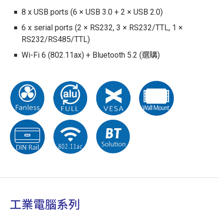
8 x USB ports (6 × USB 3.0 + 2 × USB 2.0)
6 x serial ports (2 × RS232, 3 × RS232/TTL, 1 ×
RS232/RS485/TTL)
Wi-Fi 6 (802.11ax) + Bluetooth 5.2 (選購)
工業電腦系列