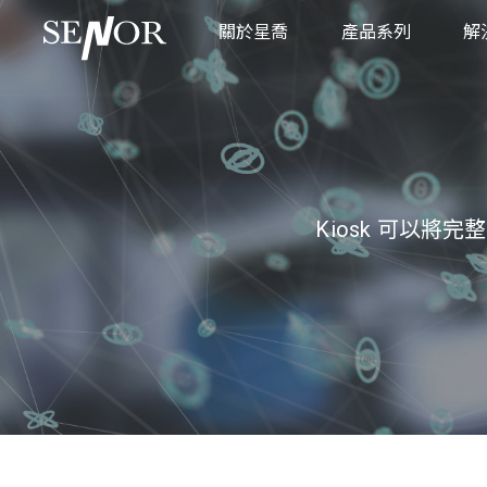
關於星喬
產品系列
解
品牌故事
POS 系統
商
全球服務據點
廚房顯示系統
零
互動式資訊服務系
餐
不鏽鋼平板系統
工
Kiosk 可以
工業觸控顯示器
醫
工業主機
POS 專用週邊設備
專用支架
製造執行系統
車載應用系統