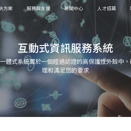
決方案
服務與支援
新聞中心
人才招募
業
下載中心
售
返回商品授權申請
互動式資訊服務系統
統
飲、旅遊
產品保固服務
業
將完整一體式系統置於一個經過認證的高保護性外殼中
療
理和滿足您的要求