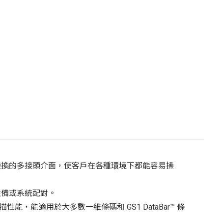
能和可變換的多接頭介面，使客戶在各種環境下都能容易操
移動設備或系統配對。
，能適用於大多數一維條碼和 GS1 DataBar™ 條