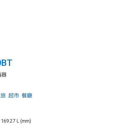
0BT
描器
餐旅
超市
餐廳
169.27 L (mm)