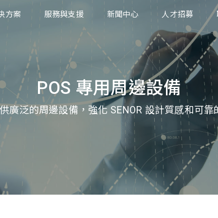
決方案
服務與支援
新聞中心
人才招募
業
下載中心
售
返回商品授權申請
統
飲、旅遊
產品保固服務
POS 專用周邊設備
業
 提供廣泛的周邊設備，強化 SENOR 設計質感和可
療