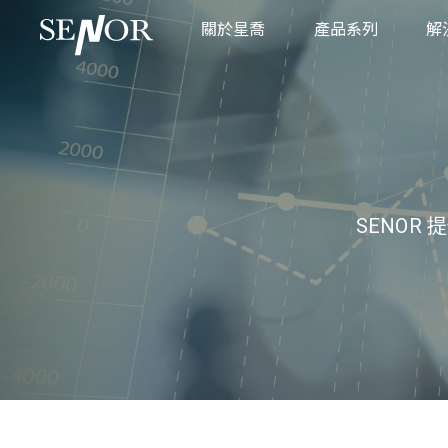
關於星喬
產品系列
解
品牌故事
POS 系統
商
全球服務據點
廚房顯示系統
零
互動式資訊服務系
餐
不鏽鋼平板系統
工
SENOR
工業觸控顯示器
醫
工業主機
POS 專用週邊設備
專用支架
製造執行系統
車載應用系統