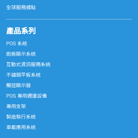
全球服務據點
SK 系列
Senki 系列
產品系列
POS 系統
不鏽鋼平板系統
廚房顯示系統
MES 系列
互動式資訊服務系統
不鏽鋼平板系統
SPC 系列
觸控顯示器
工業觸控顯示器
POS 專用週邊設備
專用支架
KDM 系列
製造執行系統
車載應用系統
AMON 系列