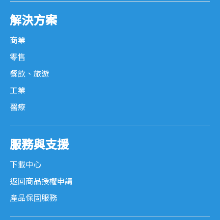
MOR 系列
解決方案
工業主機
商業
零售
SB-G 系列
餐飲、旅遊
SB-S 系列
工業
醫療
POS 專用週邊設備
服務與支援
錢箱
下載中心
撞擊式印表機
返回商品授權申請
熱感式印表機
產品保固服務
程控鍵盤