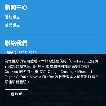
新聞中心
客戶顯示器
活動訊息
條碼掃描器
獲獎訊息
專用支架
聯絡我們
垂吊式支架
+886-2-2695-2780
多功能支架
marketing@senortech.com
為增進您的使用體驗，本網站透過使用「Cookies」記錄與
存取您的瀏覽使用訊息。 繼續瀏覽網站即表明您同意
22150 新北市汐止區康寧街 165 號
壁掛式支架
Cookies 的使用。 ※ 使用 Google Chrome、Microsoft
Edge、Safari、Mozilla Firefox 及較新版本之瀏覽器以獲得
最佳瀏覽體驗。
車載應用系統
隱私與 Cookies 政策
© 2022 星喬科技股份有限公司 版權所有。 使用 Google
我瞭解
Chrome、Microsoft Edge、Safari、Mozilla Firefox 及較新版本之
iV12 系列
瀏覽器以獲得最佳瀏覽體驗。