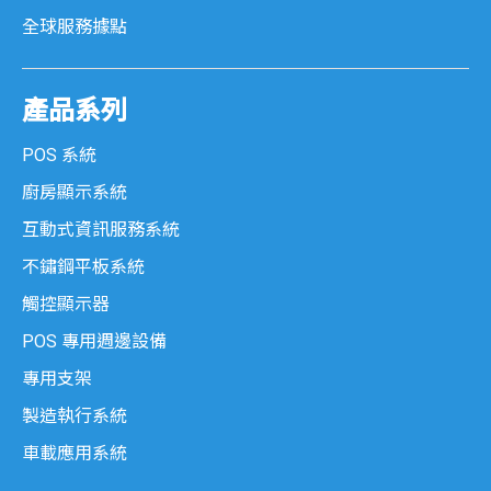
全球服務據點
SK 系列
Senki 系列
產品系列
POS 系統
不鏽鋼平板系統
廚房顯示系統
MES 系列
互動式資訊服務系統
不鏽鋼平板系統
SPC 系列
觸控顯示器
工業觸控顯示器
POS 專用週邊設備
專用支架
KDM 系列
製造執行系統
車載應用系統
AMON 系列