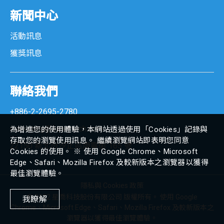
新聞中心
客戶顯示器
活動訊息
條碼掃描器
獲獎訊息
專用支架
聯絡我們
垂吊式支架
+886-2-2695-2780
多功能支架
marketing@senortech.com
為增進您的使用體驗，本網站透過使用「Cookies」記錄與
存取您的瀏覽使用訊息。 繼續瀏覽網站即表明您同意
22150 新北市汐止區康寧街 165 號
壁掛式支架
Cookies 的使用。 ※ 使用 Google Chrome、Microsoft
Edge、Safari、Mozilla Firefox 及較新版本之瀏覽器以獲得
最佳瀏覽體驗。
車載應用系統
隱私與 Cookies 政策
© 2022 星喬科技股份有限公司 版權所有。 使用 Google
我瞭解
Chrome、Microsoft Edge、Safari、Mozilla Firefox 及較新版本之
iV12 系列
瀏覽器以獲得最佳瀏覽體驗。