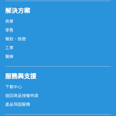
MOR 系列
解決方案
工業主機
商業
零售
SB-G 系列
餐飲、旅遊
SB-S 系列
工業
醫療
POS 專用週邊設備
服務與支援
錢箱
下載中心
撞擊式印表機
返回商品授權申請
熱感式印表機
產品保固服務
程控鍵盤