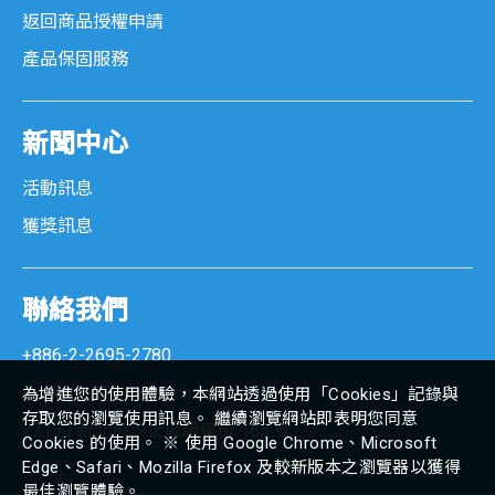
返回商品授權申請
產品保固服務
新聞中心
活動訊息
獲獎訊息
聯絡我們
+886-2-2695-2780
marketing@senortech.com
為增進您的使用體驗，本網站透過使用「Cookies」記錄與
存取您的瀏覽使用訊息。 繼續瀏覽網站即表明您同意
22150 新北市汐止區康寧街 165 號
Cookies 的使用。 ※ 使用 Google Chrome、Microsoft
Edge、Safari、Mozilla Firefox 及較新版本之瀏覽器以獲得
最佳瀏覽體驗。